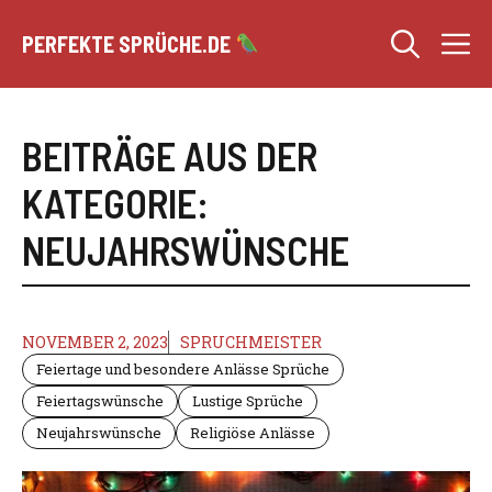
Zum
M
Inhalt
PERFEKTE SPRÜCHE.DE
springen
BEITRÄGE AUS DER
KATEGORIE:
NEUJAHRSWÜNSCHE
NOVEMBER 2, 2023
SPRUCHMEISTER
Feiertage und besondere Anlässe Sprüche
Feiertagswünsche
Lustige Sprüche
Neujahrswünsche
Religiöse Anlässe