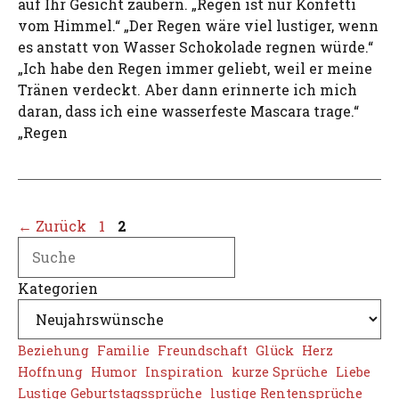
auf Ihr Gesicht zaubern. „Regen ist nur Konfetti
vom Himmel.“ „Der Regen wäre viel lustiger, wenn
es anstatt von Wasser Schokolade regnen würde.“
„Ich habe den Regen immer geliebt, weil er meine
Tränen verdeckt. Aber dann erinnerte ich mich
daran, dass ich eine wasserfeste Mascara trage.“
„Regen
Seite
Seite
←
Zurück
1
2
Search
Kategorien
Beziehung
Familie
Freundschaft
Glück
Herz
Hoffnung
Humor
Inspiration
kurze Sprüche
Liebe
Lustige Geburtstagssprüche
lustige Rentensprüche