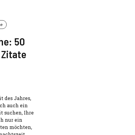
he
he: 50
 Zitate
t des Jahres,
ich auch ein
t suchen, Ihre
h nur ein
ten möchten,
nachtszeit