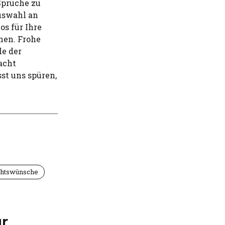
Sprüche zu
Auswahl an
os für Ihre
en. Frohe
e der
acht
sst uns spüren,
htswünsche
ür