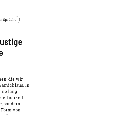
n Sprüche
ustige
e
nen, die wir
 Samichlaus. In
eine lang
eierlichkeit
e, sondern
n Form von