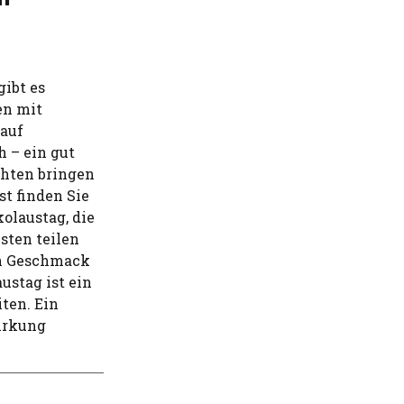
gibt es
en mit
 auf
 – ein gut
hten bringen
t finden Sie
olaustag, die
sten teilen
den Geschmack
ustag ist ein
ten. Ein
Wirkung