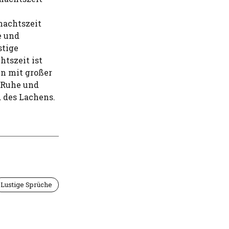
nachtszeit
e und
stige
tszeit ist
en mit großer
r Ruhe und
d des Lachens.
Lustige Sprüche