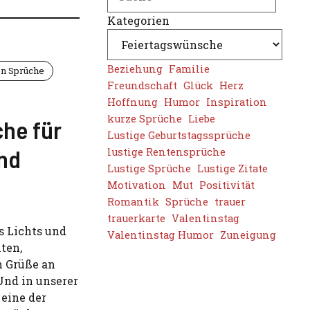
Kategorien
Beziehung
Familie
n Sprüche
Freundschaft
Glück
Herz
Hoffnung
Humor
Inspiration
kurze Sprüche
Liebe
he für
Lustige Geburtstagssprüche
nd
lustige Rentensprüche
Lustige Sprüche
Lustige Zitate
Motivation
Mut
Positivität
Romantik
Sprüche
trauer
trauerkarte
Valentinstag
es Lichts und
Valentinstag Humor
Zuneigung
lten,
n Grüße an
Und in unserer
eine der