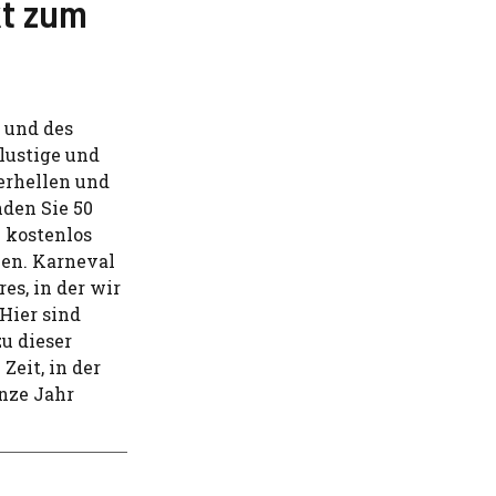
kt zum
i und des
 lustige und
erhellen und
nden Sie 50
e kostenlos
nen. Karneval
es, in der wir
 Hier sind
zu dieser
Zeit, in der
anze Jahr