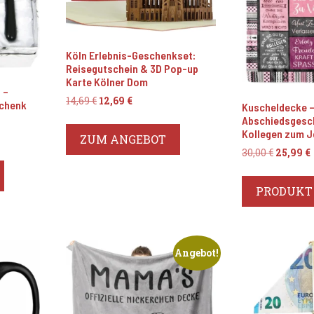
Köln Erlebnis-Geschenkset:
Reisegutschein & 3D Pop-up
Karte Kölner Dom
 –
Ursprünglicher
Aktueller
14,69
€
12,69
€
schenk
Kuscheldecke 
Preis
Preis
Abschiedsgesc
war:
ist:
Kollegen zum 
r
er
ZUM ANGEBOT
14,69 €
12,69 €.
Ursprün
30,00
€
25,99
€
Preis
war:
i
PRODUKT
30,00 €
Angebot!