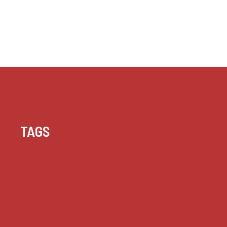
TAGS
Beziehung
Glück
Herz
Humor
Inspiration
Liebe
Lustige Zitate
Positivität