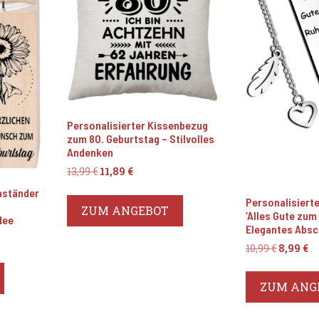
Personalisierter Kissenbezug
zum 80. Geburtstag – Stilvolles
Andenken
Ursprünglicher
Aktueller
13,99
€
11,89
€
Preis
Preis
nständer
war:
ist:
Personalisiert
ZUM ANGEBOT
13,99 €
11,89 €.
‘Alles Gute zum
dee
Elegantes Abs
Ursprün
Ak
10,99
€
8,99
€
Preis
Pr
war:
is
ZUM ANG
10,99 €
8,