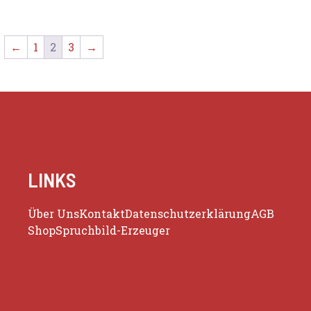
←
1
2
3
→
LINKS
Über Uns
Kontakt
Datenschutzerklärung
AGB
Shop
Spruchbild-Erzeuger