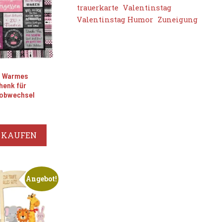
trauerkarte
Valentinstag
Valentinstag Humor
Zuneigung
– Warmes
henk für
Jobwechsel
glicher
Aktueller
Preis
st:
 KAUFEN
25,99 €.
Angebot!