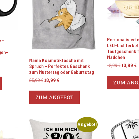
Personalisiert
 –
LED-Lichterket
r
Taufgeschenk f
gen-
Mädchen
Mama Kosmetiktasche mit
Ursprün
A
12,99
€
10,99
€
Spruch – Perfektes Geschenk
Preis
P
zum Muttertag oder Geburtstag
war:
i
Ursprünglicher
Aktueller
25,99
€
18,99
€
ZUM ANG
12,99 €
1
Preis
Preis
war:
ist:
ZUM ANGEBOT
25,99 €
18,99 €.
Angebot!