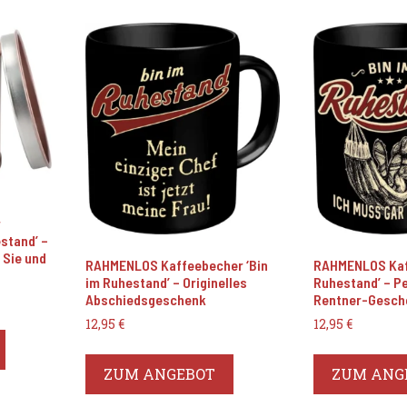
r
stand’ –
 Sie und
RAHMENLOS Kaffeebecher ‘Bin
RAHMENLOS Kaff
im Ruhestand’ – Originelles
Ruhestand’ – P
Abschiedsgeschenk
Rentner-Gesch
12,95
€
12,95
€
ZUM ANGEBOT
ZUM ANG