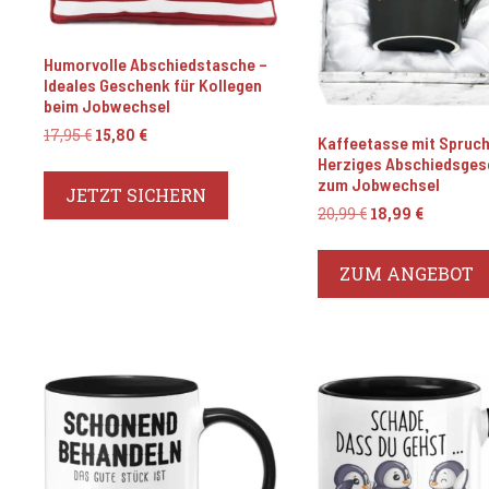
Humorvolle Abschiedstasche –
Ideales Geschenk für Kollegen
beim Jobwechsel
Ursprünglicher
Aktueller
17,95
€
15,80
€
Kaffeetasse mit Spruch
Preis
Preis
Herziges Abschiedsge
war:
ist:
zum Jobwechsel
JETZT SICHERN
17,95 €
15,80 €.
Ursprüngliche
Aktuell
20,99
€
18,99
€
Preis
Preis
war:
ist:
ZUM ANGEBOT
20,99 €
18,99 €.