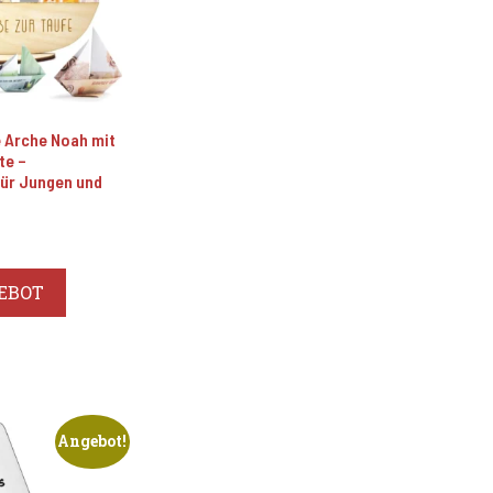
e Arche Noah mit
te –
ür Jungen und
glicher
ktueller
reis
st:
EBOT
0,99 €.
Angebot!