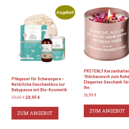
Angebot!
PRSTENLY Kerzenhalte
‘Glückwunsch zum Ruhe
Pflegeset für Schwangere –
Elegantes Geschenk für
Natürliche Geschenkbox zur
Ihn
Babypause mit Bio-Kosmetik
16,99
€
Ursprünglicher
Aktueller
29,00
€
28,95
€
Preis
Preis
war:
ist:
ZUM ANGEBOT
ZUM ANGEBOT
29,00 €
28,95 €.