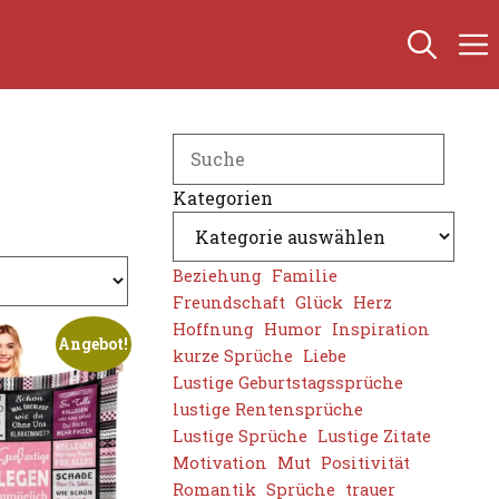
Search
Kategorien
Beziehung
Familie
Freundschaft
Glück
Herz
Hoffnung
Humor
Inspiration
Angebot!
kurze Sprüche
Liebe
Lustige Geburtstagssprüche
lustige Rentensprüche
Lustige Sprüche
Lustige Zitate
Motivation
Mut
Positivität
Romantik
Sprüche
trauer