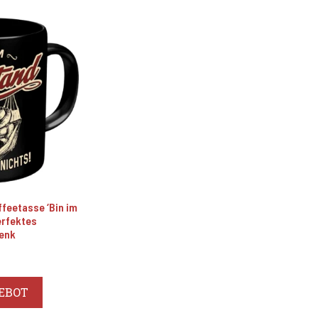
eetasse ‘Bin im
erfektes
enk
EBOT