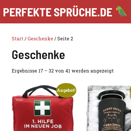
Zum
PERFEKTE SPRÜCHE.DE
Inhalt
springen
Start
/
Geschenke
/ Seite 2
Geschenke
Ergebnisse 17 – 32 von 41 werden angezeigt
Angebot!