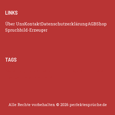
LINKS
Über Uns
Kontakt
Datenschutzerklärung
AGB
Shop
Spruchbild-Erzeuger
TAGS
Beziehung
Glück
Herz
Humor
Inspiration
Liebe
Lustige Zitate
Positivität
Alle Rechte vorbehalten © 2026 perfektesprüche.de