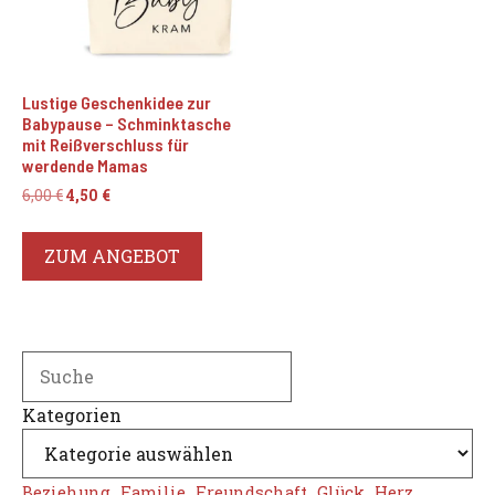
Lustige Geschenkidee zur
Babypause – Schminktasche
mit Reißverschluss für
werdende Mamas
Ursprünglicher
Aktueller
6,00
€
4,50
€
Preis
Preis
war:
ist:
ZUM ANGEBOT
6,00 €
4,50 €.
Search
Kategorien
Beziehung
Familie
Freundschaft
Glück
Herz