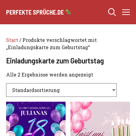
Zum
M
Inhalt
PERFEKTE SPRÜCHE.DE
springen
Start
/ Produkte verschlagwortet mit
„Einladungskarte zum Geburtstag“
Einladungskarte zum Geburtstag
Alle 2 Ergebnisse werden angezeigt