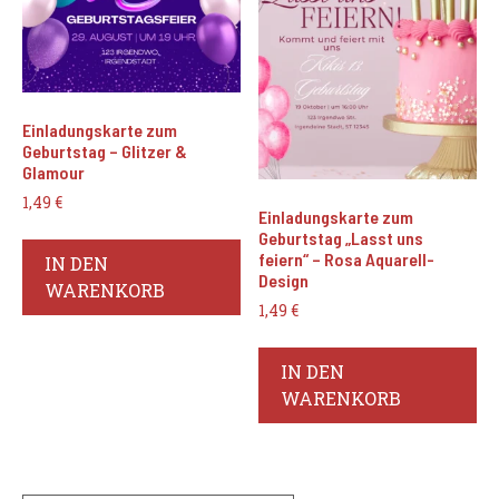
Einladungskarte zum
Geburtstag – Glitzer &
Glamour
1,49
€
Einladungskarte zum
Geburtstag „Lasst uns
feiern“ – Rosa Aquarell-
IN DEN
Design
WARENKORB
1,49
€
IN DEN
WARENKORB