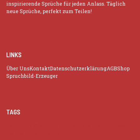
inspirierende Sprüche für jeden Anlass. Täglich
neue Sprüche, perfekt zum Teilen!
LINKS
Über Uns
Kontakt
Datenschutzerklärung
AGB
Shop
Spruchbild-Erzeuger
TAGS
Beziehung
Glück
Herz
Humor
Inspiration
Liebe
Lustige Zitate
Positivität