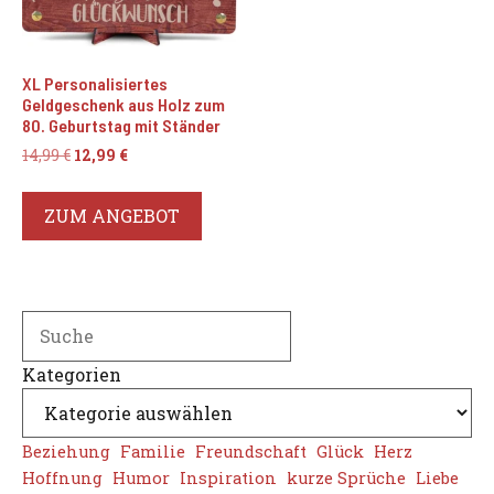
XL Personalisiertes
Geldgeschenk aus Holz zum
80. Geburtstag mit Ständer
Ursprünglicher
Aktueller
14,99
€
12,99
€
Preis
Preis
war:
ist:
ZUM ANGEBOT
14,99 €
12,99 €.
Search
Kategorien
Beziehung
Familie
Freundschaft
Glück
Herz
Hoffnung
Humor
Inspiration
kurze Sprüche
Liebe