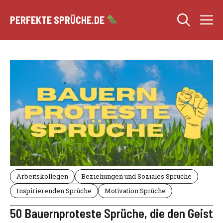
Zum
M
Inhalt
PERFEKTE SPRÜCHE.DE
springen
Arbeitskollegen
Beziehungen und Soziales Sprüche
Inspirierenden Sprüche
Motivation Sprüche
50 Bauernproteste Sprüche, die den Geist