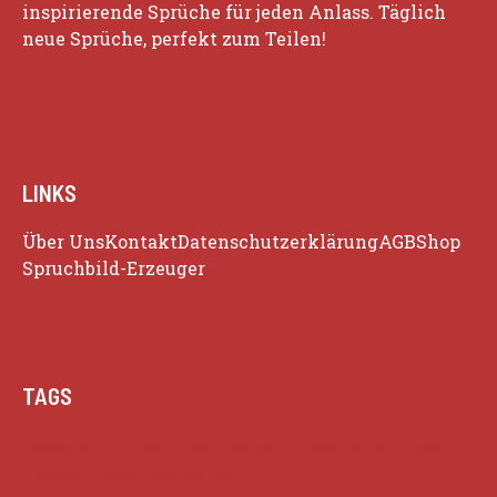
inspirierende Sprüche für jeden Anlass. Täglich
neue Sprüche, perfekt zum Teilen!
LINKS
Über Uns
Kontakt
Datenschutzerklärung
AGB
Shop
Spruchbild-Erzeuger
TAGS
Beziehung
Glück
Herz
Humor
Inspiration
Liebe
Lustige Zitate
Positivität