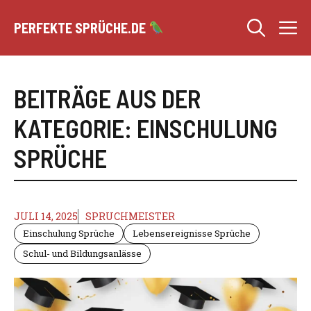
Zum
M
Inhalt
PERFEKTE SPRÜCHE.DE
springen
BEITRÄGE AUS DER
KATEGORIE: EINSCHULUNG
SPRÜCHE
JULI 14, 2025
SPRUCHMEISTER
Einschulung Sprüche
Lebensereignisse Sprüche
Schul- und Bildungsanlässe