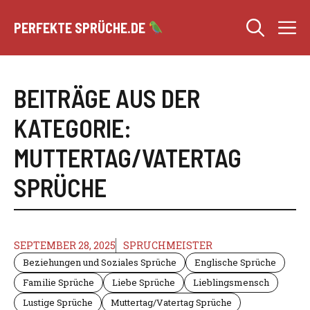
Zum
M
Inhalt
PERFEKTE SPRÜCHE.DE
springen
BEITRÄGE AUS DER
KATEGORIE:
MUTTERTAG/VATERTAG
SPRÜCHE
SEPTEMBER 28, 2025
SPRUCHMEISTER
Beziehungen und Soziales Sprüche
Englische Sprüche
Familie Sprüche
Liebe Sprüche
Lieblingsmensch
Lustige Sprüche
Muttertag/Vatertag Sprüche