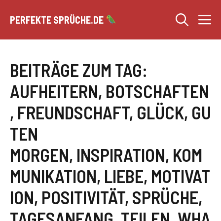
Zum
M
Inhalt
PERFEKTE SPRÜCHE.DE
springen
BEITRÄGE ZUM TAG:
AUFHEITERN
,
BOTSCHAFTEN
,
FREUNDSCHAFT
,
GLÜCK
,
GU
TEN
MORGEN
,
INSPIRATION
,
KOM
MUNIKATION
,
LIEBE
,
MOTIVAT
ION
,
POSITIVITÄT
,
SPRÜCHE
,
TAGESANFANG
,
TEILEN
,
WHA