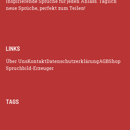
inspirierende Sprüche für jeden Anlass. Täglich
neue Sprüche, perfekt zum Teilen!
LINKS
Über Uns
Kontakt
Datenschutzerklärung
AGB
Shop
Spruchbild-Erzeuger
TAGS
Beziehung
Glück
Herz
Humor
Inspiration
Liebe
Lustige Zitate
Positivität