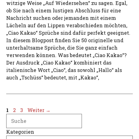
witzige Weise „Auf Wiedersehen“ zu sagen. Egal,
ob Sie nach einem lustigen Abschluss für eine
Nachricht suchen oder jemanden mit einem
Lächeln auf den Lippen verabschieden möchten,
„Ciao Kakao“ Sprüche sind dafür perfekt geeignet.
In diesem Blogpost finden Sie 50 originelle und
unterhaltsame Sprüche, die Sie ganz einfach
verwenden können. Was bedeutet „Ciao Kakao“?
Der Ausdruck „Ciao Kakao“ kombiniert das
italienische Wort „Ciao“, das sowohl „Hallo“ als
auch „Tschüss“ bedeutet, mit „Kakao“,
Seite
Seite
Seite
1
2
3
Weiter
→
Search
Kategorien