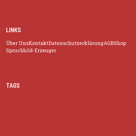
LINKS
Über Uns
Kontakt
Datenschutzerklärung
AGB
Shop
Spruchbild-Erzeuger
TAGS
Beziehung
Glück
Herz
Humor
Inspiration
Liebe
Lustige Zitate
Positivität