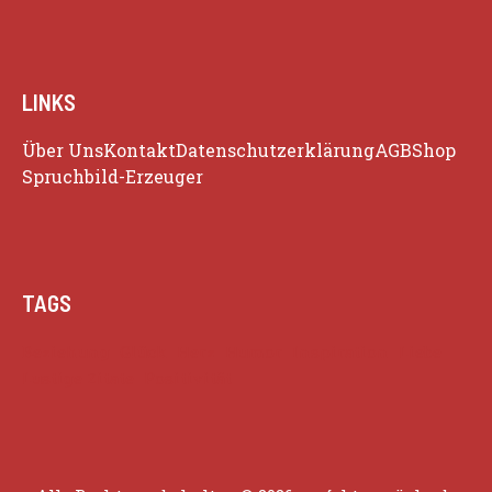
LINKS
Über Uns
Kontakt
Datenschutzerklärung
AGB
Shop
Spruchbild-Erzeuger
TAGS
Beziehung
Glück
Herz
Humor
Inspiration
Liebe
Lustige Zitate
Positivität