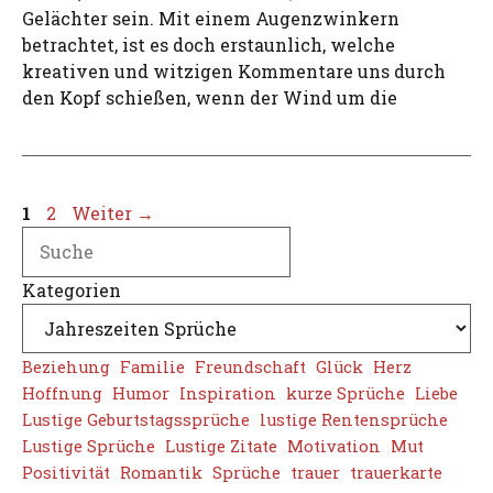
Gelächter sein. Mit einem Augenzwinkern
betrachtet, ist es doch erstaunlich, welche
kreativen und witzigen Kommentare uns durch
den Kopf schießen, wenn der Wind um die
Seite
Seite
1
2
Weiter
→
Search
Kategorien
Beziehung
Familie
Freundschaft
Glück
Herz
Hoffnung
Humor
Inspiration
kurze Sprüche
Liebe
Lustige Geburtstagssprüche
lustige Rentensprüche
Lustige Sprüche
Lustige Zitate
Motivation
Mut
Positivität
Romantik
Sprüche
trauer
trauerkarte