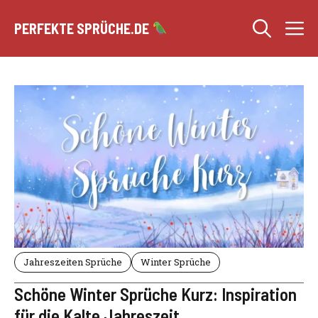
Zum
M
Inhalt
PERFEKTE SPRÜCHE.DE
springen
Jahreszeiten Sprüche
Winter Sprüche
Schöne Winter Sprüche Kurz: Inspiration
für die Kalte Jahreszeit