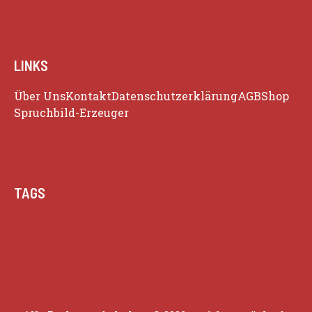
LINKS
Über Uns
Kontakt
Datenschutzerklärung
AGB
Shop
Spruchbild-Erzeuger
TAGS
Beziehung
Glück
Herz
Humor
Inspiration
Liebe
Lustige Zitate
Positivität