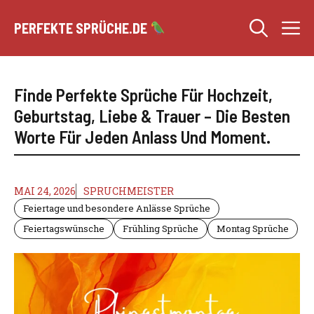
Zum
M
Inhalt
PERFEKTE SPRÜCHE.DE
springen
Finde Perfekte Sprüche Für Hochzeit,
Geburtstag, Liebe & Trauer – Die Besten
Worte Für Jeden Anlass Und Moment.
MAI 24, 2026
SPRUCHMEISTER
Feiertage und besondere Anlässe Sprüche
Feiertagswünsche
Frühling Sprüche
Montag Sprüche