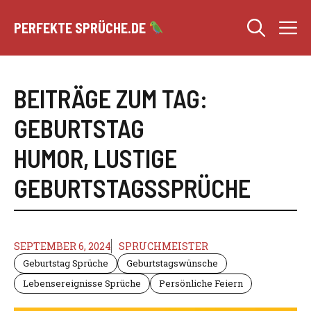
Zum
M
Inhalt
PERFEKTE SPRÜCHE.DE
springen
BEITRÄGE ZUM TAG:
GEBURTSTAG
HUMOR
,
LUSTIGE
GEBURTSTAGSSPRÜCHE
SEPTEMBER 6, 2024
SPRUCHMEISTER
Geburtstag Sprüche
Geburtstagswünsche
Lebensereignisse Sprüche
Persönliche Feiern