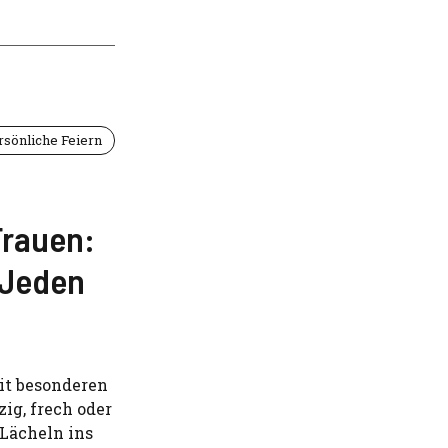
rsönliche Feiern
Frauen:
 Jeden
it besonderen
zig, frech oder
 Lächeln ins