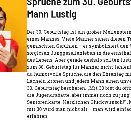
Sprüche zum 30. Geburts
Mann Lustig
Der 30. Geburtstag ist ein großer Meilenstei
eines Mannes. Viele Männer sehen diesen T
gemischten Gefühlen – er symbolisiert de
sorglosen Junggesellenleben in die ernstha
des Lebens. Aber gerade deshalb sollten lus
zum 30. Geburtstag für Männer nicht fehlen!
du humorvolle Sprüche, die den Ehrentag m
Lächeln krönen und jedem Mann einen unve
30. Geburtstag bescheren. „Mit 30 bist du offiz
die Jugendrabatte, aber immer noch zu jung 
Seniorenkarte. Herzlichen Glückwunsch!“ „K
mit 30 wird man nicht alt – man wird einfa
erfahren