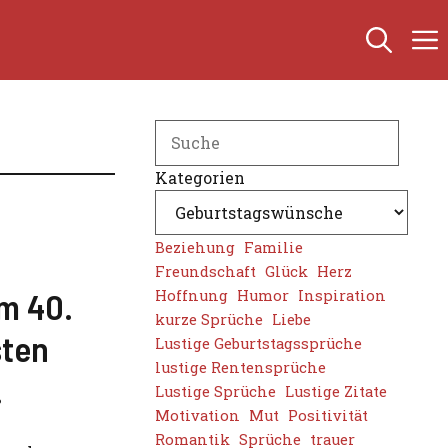
Search
Kategorien
Beziehung
Familie
Freundschaft
Glück
Herz
m 40.
Hoffnung
Humor
Inspiration
kurze Sprüche
Liebe
sten
Lustige Geburtstagssprüche
lustige Rentensprüche
.
Lustige Sprüche
Lustige Zitate
Motivation
Mut
Positivität
Romantik
Sprüche
trauer