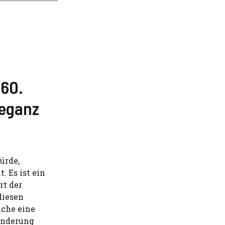
 60.
leganz
ürde,
 Es ist ein
rt der
diesen
üche eine
underung