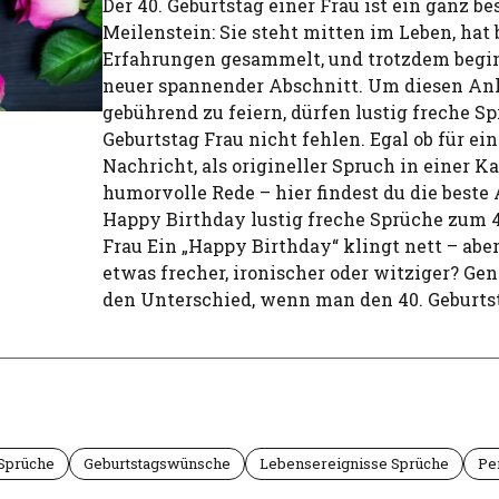
Der 40. Geburtstag einer Frau ist ein ganz b
Meilenstein: Sie steht mitten im Leben, hat 
Erfahrungen gesammelt, und trotzdem begi
neuer spannender Abschnitt. Um diesen An
gebührend zu feiern, dürfen lustig freche S
Geburtstag Frau nicht fehlen. Egal ob für e
Nachricht, als origineller Spruch in einer Ka
humorvolle Rede – hier findest du die beste
Happy Birthday lustig freche Sprüche zum 4
Frau Ein „Happy Birthday“ klingt nett – ab
etwas frecher, ironischer oder witziger? Ge
den Unterschied, wenn man den 40. Geburts
 Sprüche
Geburtstagswünsche
Lebensereignisse Sprüche
Pe