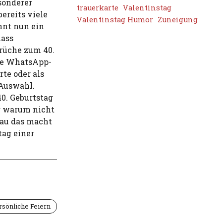
esonderer
trauerkarte
Valentinstag
bereits viele
Valentinstag Humor
Zuneigung
nnt nun ein
lass
prüche zum 40.
ine WhatsApp-
rte oder als
 Auswahl.
0. Geburtstag
er warum nicht
nau das macht
tag einer
rsönliche Feiern