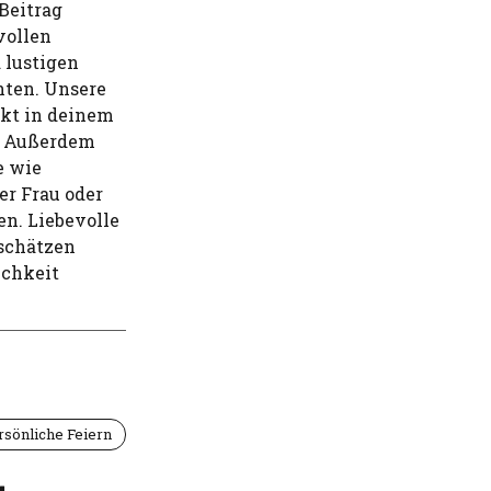
 Beitrag
vollen
 lustigen
nten. Unsere
ekt in deinem
. Außerdem
e wie
er Frau oder
n. Liebevolle
 schätzen
ichkeit
rsönliche Feiern