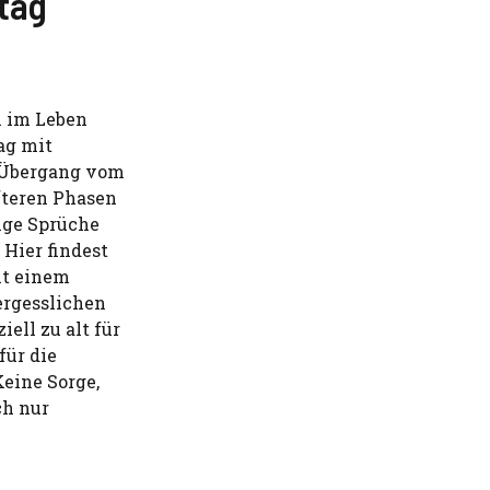
tag
n im Leben
ag mit
n Übergang vom
fteren Phasen
tige Sprüche
 Hier findest
it einem
rgesslichen
iell zu alt für
für die
eine Sorge,
ch nur