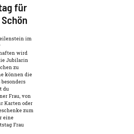
tag für
& Schön
Meilenstein im
r
haften wird
die Jubilarin
üchen zu
che können die
 besonders
t du
ner Frau, von
ür Karten oder
Geschenke zum
r eine
tstag Frau