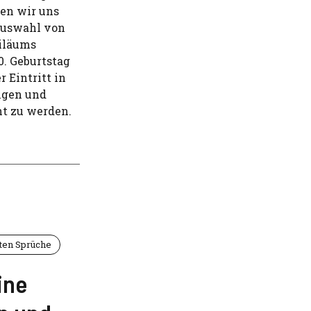
en wir uns
 Auswahl von
biläums
0. Geburtstag
r Eintritt in
ngen und
ht zu werden.
ten Sprüche
ine