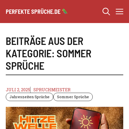
Zum
M
Inhalt
PERFEKTE SPRÜCHE.DE
springen
BEITRÄGE AUS DER
KATEGORIE: SOMMER
SPRÜCHE
JULI 2, 2025
SPRUCHMEISTER
Jahreszeiten Sprüche
Sommer Sprüche