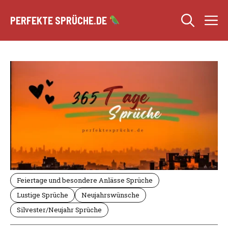
Zum
M
Inhalt
PERFEKTE SPRÜCHE.DE
springen
Feiertage und besondere Anlässe Sprüche
Lustige Sprüche
Neujahrswünsche
Silvester/Neujahr Sprüche