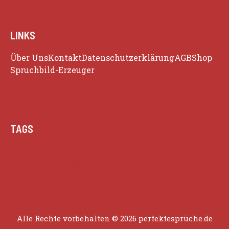
LINKS
Über Uns
Kontakt
Datenschutzerklärung
AGB
Shop
Spruchbild-Erzeuger
TAGS
Beziehung
Glück
Herz
Humor
Inspiration
Liebe
Lustige Zitate
Positivität
Alle Rechte vorbehalten © 2026 perfektesprüche.de