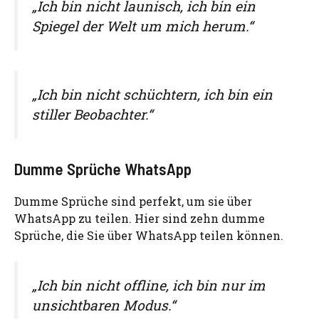
„Ich bin nicht launisch, ich bin ein
Spiegel der Welt um mich herum.“
„Ich bin nicht schüchtern, ich bin ein
stiller Beobachter.“
Dumme Sprüche WhatsApp
Dumme Sprüche sind perfekt, um sie über
WhatsApp zu teilen. Hier sind zehn dumme
Sprüche, die Sie über WhatsApp teilen können.
„Ich bin nicht offline, ich bin nur im
unsichtbaren Modus.“