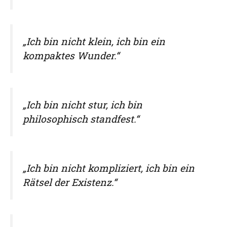
„Ich bin nicht klein, ich bin ein
kompaktes Wunder.“
„Ich bin nicht stur, ich bin
philosophisch standfest.“
„Ich bin nicht kompliziert, ich bin ein
Rätsel der Existenz.“