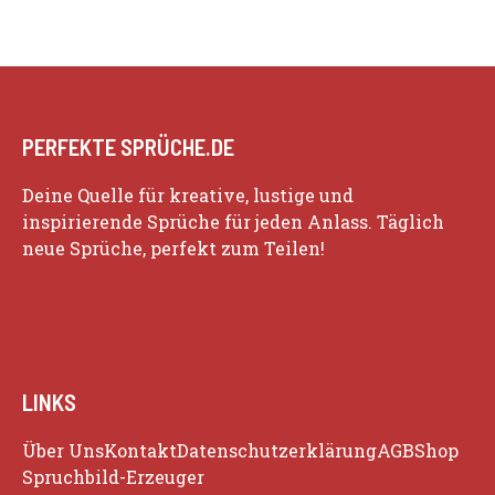
PERFEKTE SPRÜCHE.DE
Deine Quelle für kreative, lustige und
inspirierende Sprüche für jeden Anlass. Täglich
neue Sprüche, perfekt zum Teilen!
LINKS
Über Uns
Kontakt
Datenschutzerklärung
AGB
Shop
Spruchbild-Erzeuger