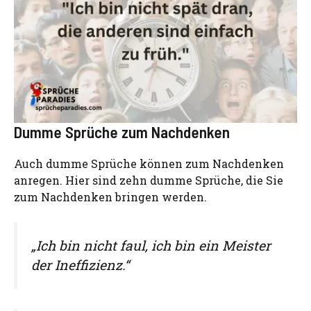
Dumme Sprüche zum Nachdenken
Auch dumme Sprüche können zum Nachdenken
anregen. Hier sind zehn dumme Sprüche, die Sie
zum Nachdenken bringen werden.
„Ich bin nicht faul, ich bin ein Meister
der Ineffizienz.“