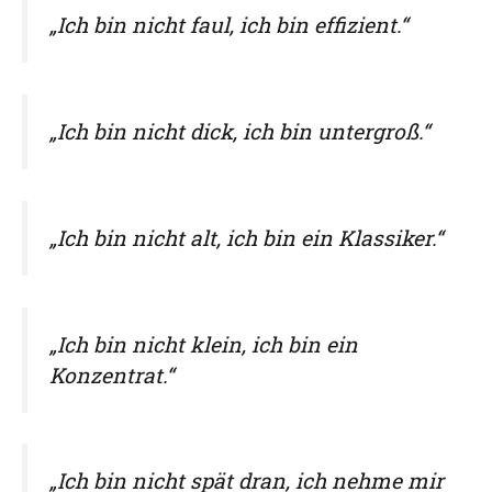
„Ich bin nicht faul, ich bin effizient.“
„Ich bin nicht dick, ich bin untergroß.“
„Ich bin nicht alt, ich bin ein Klassiker.“
„Ich bin nicht klein, ich bin ein
Konzentrat.“
„Ich bin nicht spät dran, ich nehme mir