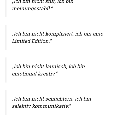
„Ich bin nicht stur, ich bin
meinungsstabil.“
„Ich bin nicht kompliziert, ich bin eine
Limited Edition.“
„Ich bin nicht launisch, ich bin
emotional kreativ.“
„Ich bin nicht schüchtern, ich bin
selektiv kommunikativ.“