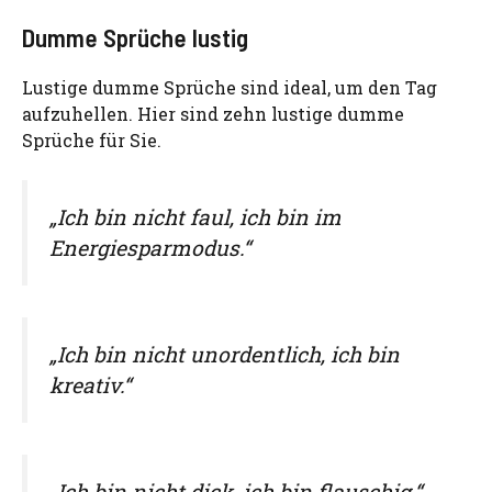
Dumme Sprüche lustig
Lustige dumme Sprüche sind ideal, um den Tag
aufzuhellen. Hier sind zehn lustige dumme
Sprüche für Sie.
„Ich bin nicht faul, ich bin im
Energiesparmodus.“
„Ich bin nicht unordentlich, ich bin
kreativ.“
„Ich bin nicht dick, ich bin flauschig.“