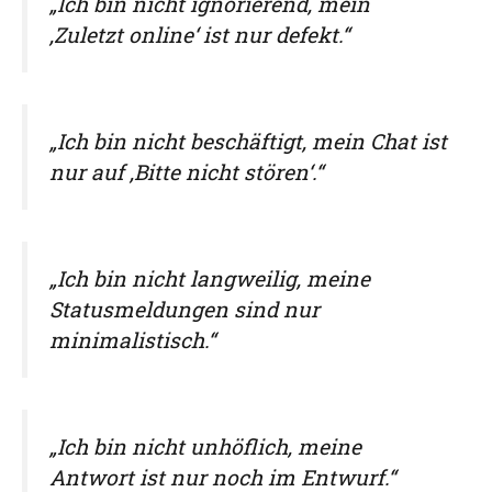
„Ich bin nicht ignorierend, mein
‚Zuletzt online‘ ist nur defekt.“
„Ich bin nicht beschäftigt, mein Chat ist
nur auf ‚Bitte nicht stören‘.“
„Ich bin nicht langweilig, meine
Statusmeldungen sind nur
minimalistisch.“
„Ich bin nicht unhöflich, meine
Antwort ist nur noch im Entwurf.“