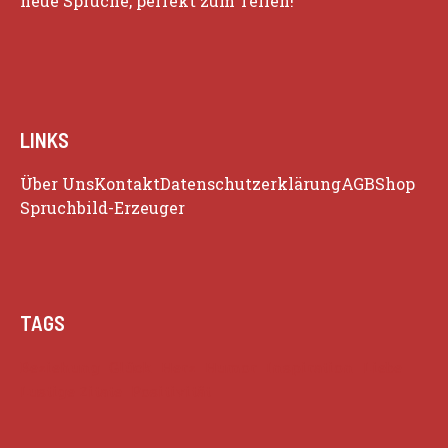
neue Sprüche, perfekt zum Teilen!
LINKS
Über Uns
Kontakt
Datenschutzerklärung
AGB
Shop
Spruchbild-Erzeuger
TAGS
Beziehung
Glück
Herz
Humor
Inspiration
Liebe
Lustige Zitate
Positivität