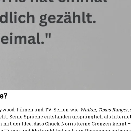
he?
ollywood-Filmen und TV-Serien wie
Walker, Texas Ranger
,
teht. Seine Sprüche entstanden ursprünglich als Intern
en mit der Idee, dass Chuck Norris keine Grenzen kennt 
us Humor und Ehrfurcht hat sich ein Phänomen entwicke