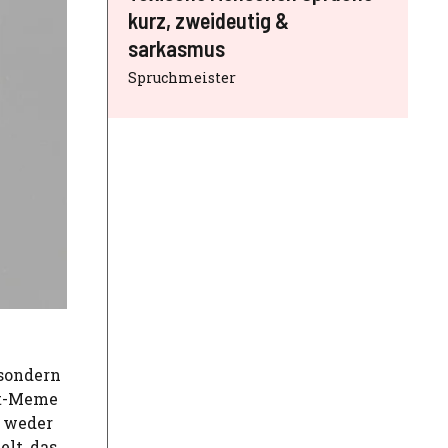
kurz, zweideutig &
sarkasmus
Spruchmeister
 sondern
et-Meme
– weder
lt, das