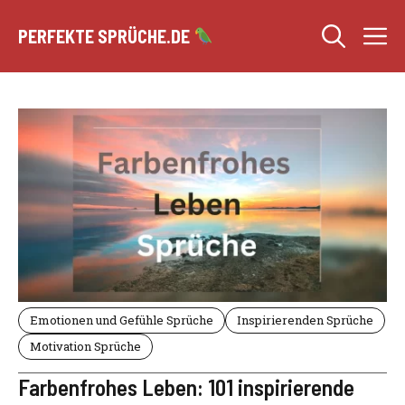
Zum
M
Inhalt
PERFEKTE SPRÜCHE.DE
springen
Emotionen und Gefühle Sprüche
Inspirierenden Sprüche
Motivation Sprüche
Farbenfrohes Leben: 101 inspirierende