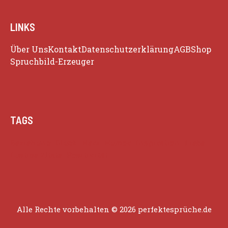
LINKS
Über Uns
Kontakt
Datenschutzerklärung
AGB
Shop
Spruchbild-Erzeuger
TAGS
Beziehung
Glück
Herz
Humor
Inspiration
Liebe
Lustige Zitate
Positivität
Alle Rechte vorbehalten © 2026 perfektesprüche.de