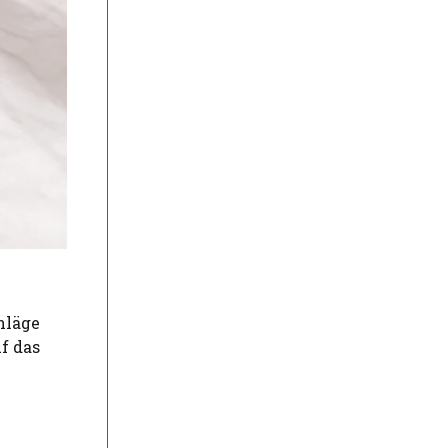
hläge
f das