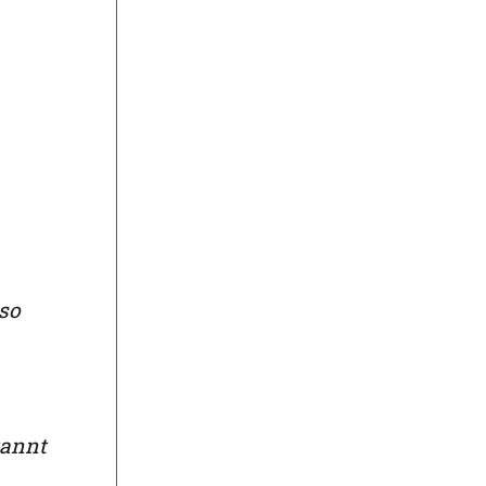
so
kannt