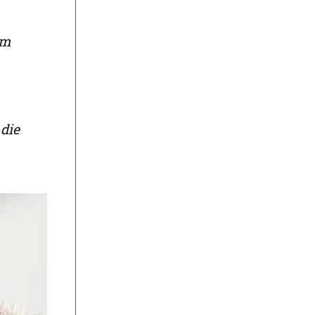
em
die