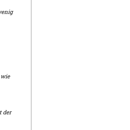
wenig
 wie
t der