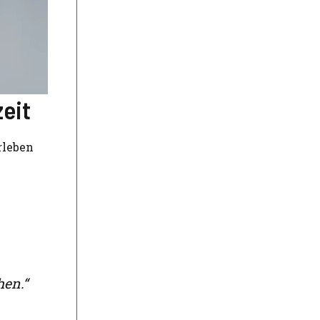
eit
rleben
hen.“