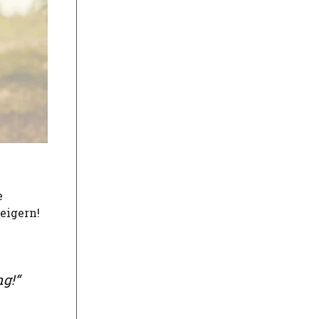
e
eigern!
g!“