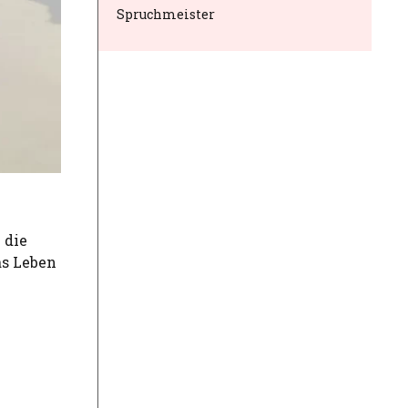
Spruchmeister
 die
as Leben