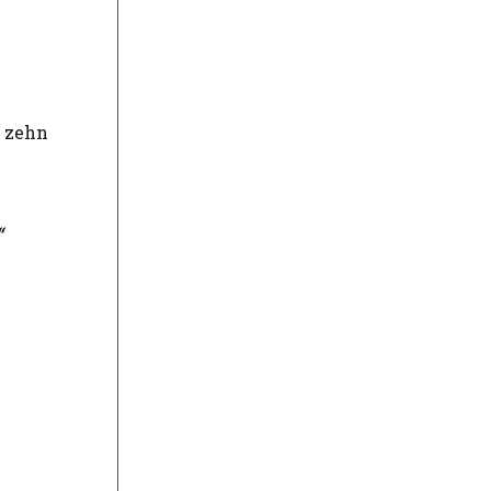
d zehn
“