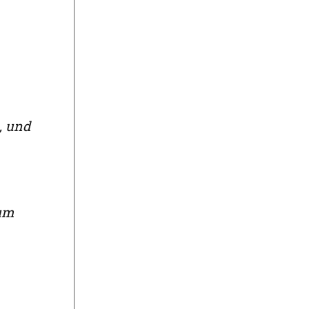
, und
zum