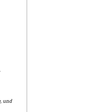
,
e, und