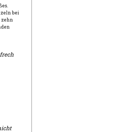
ßes.
zeln bei
d zehn
nden
frech
nicht