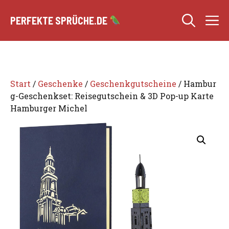
Zum
M
Inhalt
PERFEKTE SPRÜCHE.DE
springen
Start
/
Geschenke
/
Geschenkgutscheine
/ Hambur
g-Geschenkset: Reisegutschein & 3D Pop-up Karte
Hamburger Michel