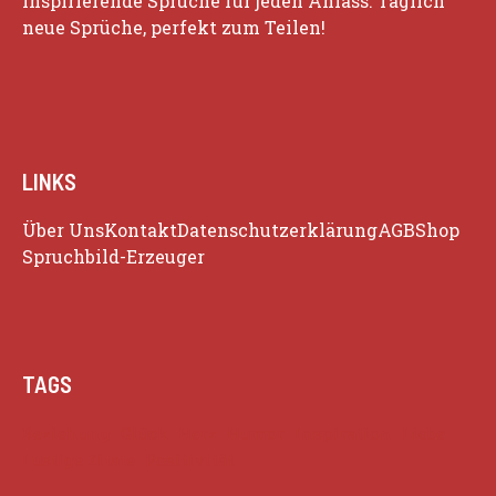
inspirierende Sprüche für jeden Anlass. Täglich
neue Sprüche, perfekt zum Teilen!
LINKS
Über Uns
Kontakt
Datenschutzerklärung
AGB
Shop
Spruchbild-Erzeuger
TAGS
Beziehung
Glück
Herz
Humor
Inspiration
Liebe
Lustige Zitate
Positivität