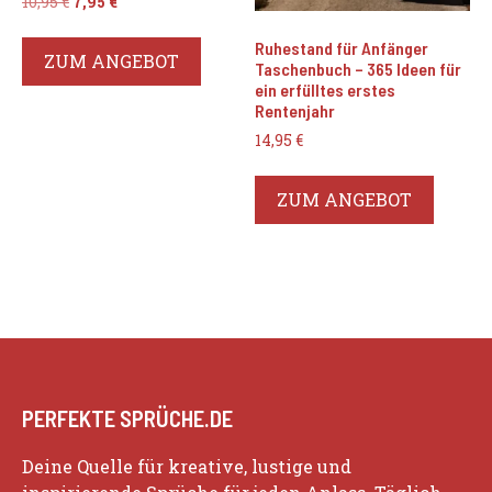
Ursprünglicher
Aktueller
10,95
€
7,95
€
Preis
Preis
war:
ist:
Ruhestand für Anfänger
ZUM ANGEBOT
10,95 €
7,95 €.
Taschenbuch – 365 Ideen für
ein erfülltes erstes
Rentenjahr
14,95
€
ZUM ANGEBOT
PERFEKTE SPRÜCHE.DE
Deine Quelle für kreative, lustige und