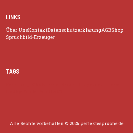
LINKS
Über Uns
Kontakt
Datenschutzerklärung
AGB
Shop
Spruchbild-Erzeuger
TAGS
Beziehung
Glück
Herz
Humor
Inspiration
Liebe
Lustige Zitate
Positivität
Alle Rechte vorbehalten © 2026 perfektesprüche.de