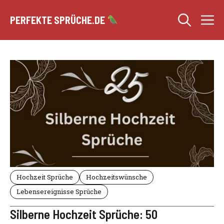
Zum
M
Inhalt
PERFEKTE SPRÜCHE.DE
springen
Hochzeit Sprüche
Hochzeitswünsche
Lebensereignisse Sprüche
Silberne Hochzeit Sprüche: 50