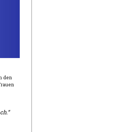
on den
Frauen
ch.“