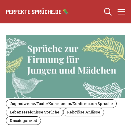
Zum
M
Inhalt
PERFEKTE SPRÜCHE.DE
springen
Jugendweihe/Taufe/Kommunion/Konfirmation Sprüche
Lebensereignisse Sprüche
Religiöse Anlässe
Uncategorized