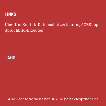
LINKS
Über Uns
Kontakt
Datenschutzerklärung
AGB
Shop
Spruchbild-Erzeuger
TAGS
Beziehung
Glück
Herz
Humor
Inspiration
Liebe
Lustige Zitate
Positivität
Alle Rechte vorbehalten © 2026 perfektesprüche.de