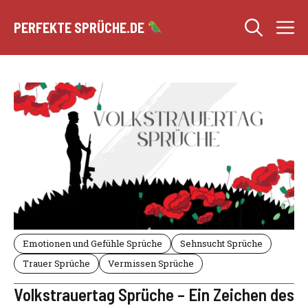
Zum
M
Inhalt
PERFEKTE SPRÜCHE.DE
springen
Emotionen und Gefühle Sprüche
Sehnsucht Sprüche
Trauer Sprüche
Vermissen Sprüche
Volkstrauertag Sprüche – Ein Zeichen des