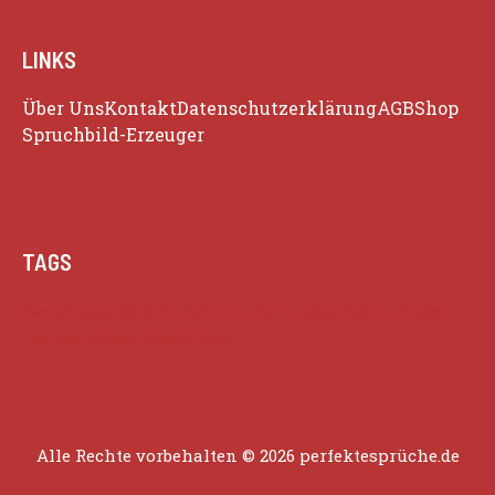
LINKS
Über Uns
Kontakt
Datenschutzerklärung
AGB
Shop
Spruchbild-Erzeuger
TAGS
Beziehung
Glück
Herz
Humor
Inspiration
Liebe
Lustige Zitate
Positivität
Alle Rechte vorbehalten © 2026 perfektesprüche.de