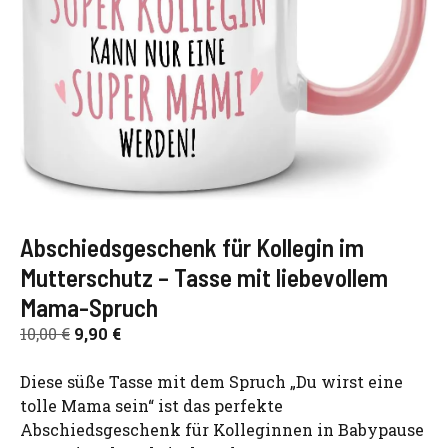
Abschiedsgeschenk für Kollegin im
Mutterschutz – Tasse mit liebevollem
Mama-Spruch
Ursprünglicher
Aktueller
10,00
€
9,90
€
Preis
Preis
war:
ist:
Diese süße Tasse mit dem Spruch „Du wirst eine
10,00 €
9,90 €.
tolle Mama sein“ ist das perfekte
Abschiedsgeschenk für Kolleginnen in Babypause