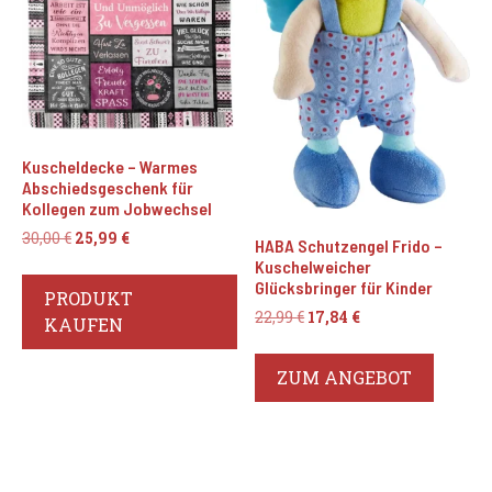
Kuscheldecke – Warmes
Abschiedsgeschenk für
Kollegen zum Jobwechsel
Ursprünglicher
Aktueller
30,00
€
25,99
€
HABA Schutzengel Frido –
Preis
Preis
Kuschelweicher
war:
ist:
Glücksbringer für Kinder
PRODUKT
30,00 €
25,99 €.
Ursprünglicher
Aktueller
22,99
€
17,84
€
KAUFEN
Preis
Preis
war:
ist:
ZUM ANGEBOT
22,99 €
17,84 €.