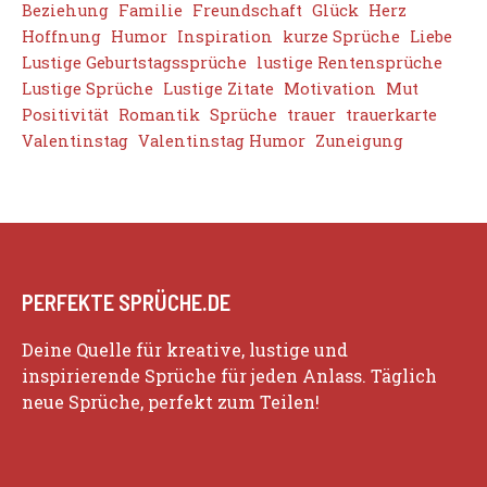
Beziehung
Familie
Freundschaft
Glück
Herz
Hoffnung
Humor
Inspiration
kurze Sprüche
Liebe
Lustige Geburtstagssprüche
lustige Rentensprüche
Lustige Sprüche
Lustige Zitate
Motivation
Mut
Positivität
Romantik
Sprüche
trauer
trauerkarte
Valentinstag
Valentinstag Humor
Zuneigung
PERFEKTE SPRÜCHE.DE
Deine Quelle für kreative, lustige und
inspirierende Sprüche für jeden Anlass. Täglich
neue Sprüche, perfekt zum Teilen!