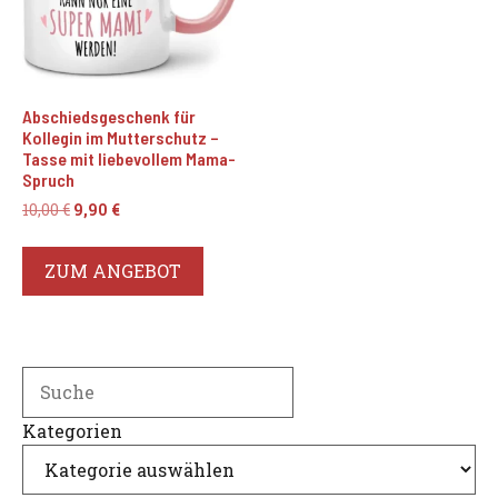
Abschiedsgeschenk für
Kollegin im Mutterschutz –
Tasse mit liebevollem Mama-
Spruch
Ursprünglicher
Aktueller
10,00
€
9,90
€
Preis
Preis
war:
ist:
ZUM ANGEBOT
10,00 €
9,90 €.
Search
Kategorien