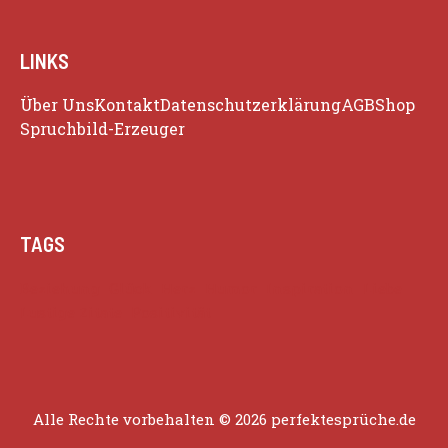
LINKS
Über Uns
Kontakt
Datenschutzerklärung
AGB
Shop
Spruchbild-Erzeuger
TAGS
Beziehung
Glück
Herz
Humor
Inspiration
Liebe
Lustige Zitate
Positivität
Alle Rechte vorbehalten © 2026 perfektesprüche.de