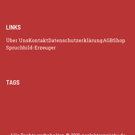
LINKS
Über Uns
Kontakt
Datenschutzerklärung
AGB
Shop
Spruchbild-Erzeuger
TAGS
Beziehung
Glück
Herz
Humor
Inspiration
Liebe
Lustige Zitate
Positivität
Alle Rechte vorbehalten © 2026 perfektesprüche.de