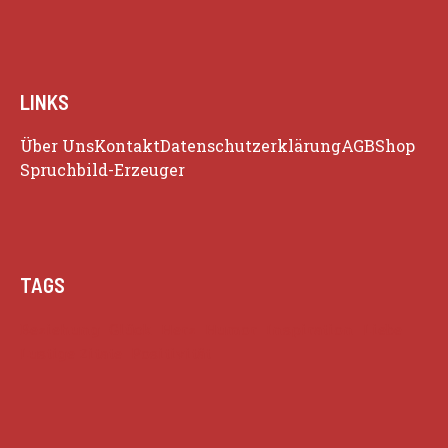
LINKS
Über Uns
Kontakt
Datenschutzerklärung
AGB
Shop
Spruchbild-Erzeuger
TAGS
Beziehung
Glück
Herz
Humor
Inspiration
Liebe
Lustige Zitate
Positivität