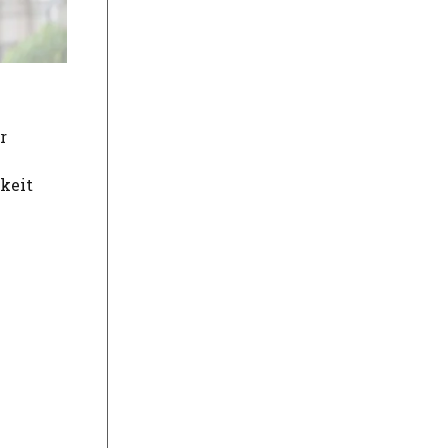
r
keit