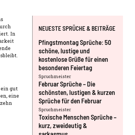
as
Durch
NEUESTE SPRÜCHE & BEITRÄGE
rt. In
arkeit
Pfingstmontag Sprüche: 50
lende
schöne, lustige und
bleibt.
kostenlose Grüße für einen
besonderen Feiertag
Spruchmeister
Februar Sprüche – Die
 ein gut
schönsten, lustigen & kurzen
en, eine
Sprüche für den Februar
 zehn
Spruchmeister
Toxische Menschen Sprüche –
kurz, zweideutig &
sarkasmus