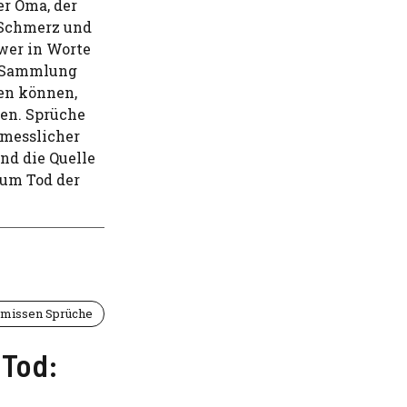
er Oma, der
 Schmerz und
hwer in Worte
ne Sammlung
fen können,
den. Sprüche
rmesslicher
und die Quelle
zum Tod der
missen Sprüche
 Tod: