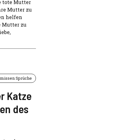
 tote Mutter
hre Mutter zu
en helfen
e Mutter zu
iebe,
missen Sprüche
r Katze
ten des