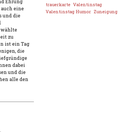
und Ehrung
trauerkarte
Valentinstag
t auch eine
Valentinstag Humor
Zuneigung
s und die
d
ewählte
eit zu
n ist ein Tag
nigen, die
tiefgründige
Ihnen dabei
sen und die
hen alle den