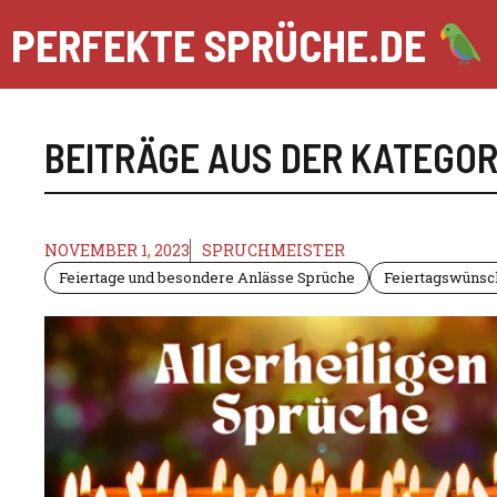
Zum
PERFEKTE SPRÜCHE.DE
Inhalt
springen
BEITRÄGE AUS DER KATEGOR
NOVEMBER 1, 2023
SPRUCHMEISTER
Feiertage und besondere Anlässe Sprüche
Feiertagswünsc