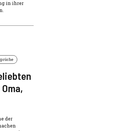
g in ihrer
n.
Sprüche
eliebten
, Oma,
ne der
 machen