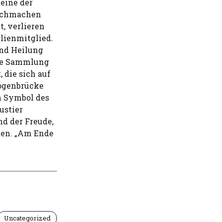
 eine der
urchmachen
, verlieren
ilienmitglied.
und Heilung
ine Sammlung
 die sich auf
bogenbrücke
n Symbol des
ustier
nd der Freude,
ten. „Am Ende
Uncategorized