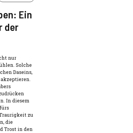
ben: Ein
r der
cht nur
fühlen. Solche
ichen Daseins,
 akzeptieren.
übers
szudrücken
en. In diesem
fürs
Traurigkeit zu
n, die
d Trost in den