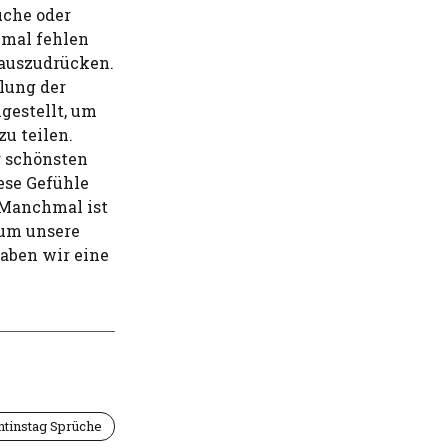
üche oder
hmal fehlen
 auszudrücken.
lung der
gestellt, um
zu teilen.
r schönsten
ese Gefühle
. Manchmal ist
 um unsere
aben wir eine
ntinstag Sprüche