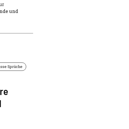
ur
ende und
ässe Sprüche
re
d