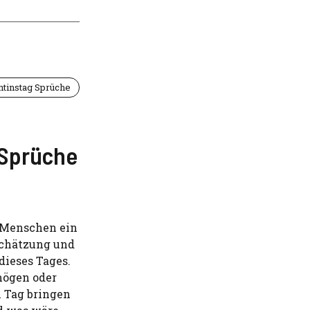
ntinstag Sprüche
0
 Sprüche
le Menschen ein
schätzung und
 dieses Tages.
mögen oder
n Tag bringen