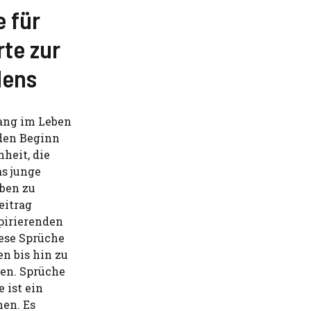
 für
rte zur
dens
ang im Leben
 den Beginn
heit, die
s junge
ben zu
eitrag
pirierenden
ese Sprüche
n bis hin zu
en. Sprüche
ist ein
hen. Es