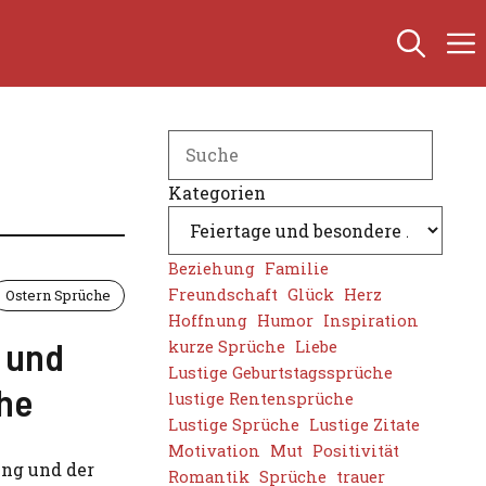
Search
Kategorien
Beziehung
Familie
Freundschaft
Glück
Herz
Ostern Sprüche
Hoffnung
Humor
Inspiration
e und
kurze Sprüche
Liebe
Lustige Geburtstagssprüche
che
lustige Rentensprüche
Lustige Sprüche
Lustige Zitate
Motivation
Mut
Positivität
ung und der
Romantik
Sprüche
trauer