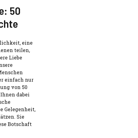
e: 50
chte
lichkeit, eine
denen teilen,
sere Liebe
nsere
 Menschen
r einfach nur
lung von 50
 Ihnen dabei
sche
te Gelegenheit,
ätzen. Sie
ese Botschaft