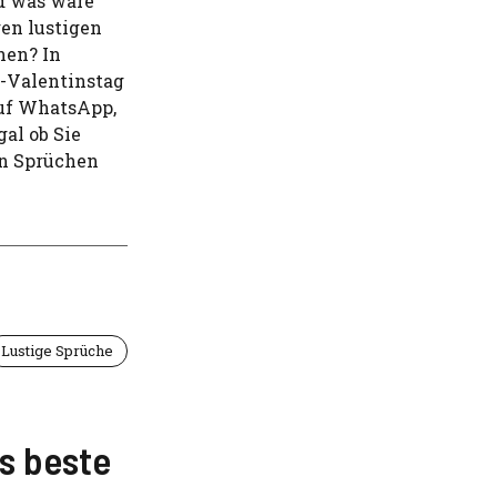
nd was wäre
gen lustigen
hen? In
i-Valentinstag
auf WhatsApp,
al ob Sie
en Sprüchen
Lustige Sprüche
s beste