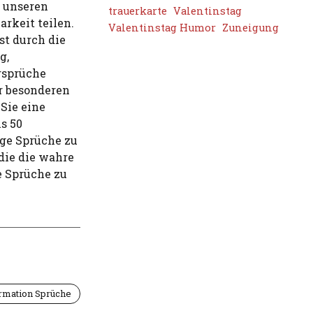
t unseren
trauerkarte
Valentinstag
rkeit teilen.
Valentinstag Humor
Zuneigung
st durch die
g,
ersprüche
r besonderen
 Sie eine
s 50
ige Sprüche zu
 die die wahre
e Sprüche zu
mation Sprüche