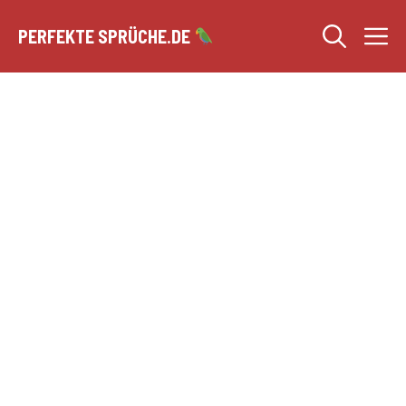
Zum
M
Inhalt
PERFEKTE SPRÜCHE.DE
springen