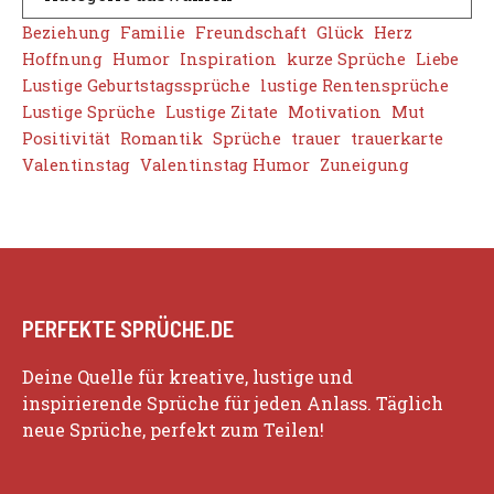
Beziehung
Familie
Freundschaft
Glück
Herz
Hoffnung
Humor
Inspiration
kurze Sprüche
Liebe
Lustige Geburtstagssprüche
lustige Rentensprüche
Lustige Sprüche
Lustige Zitate
Motivation
Mut
Positivität
Romantik
Sprüche
trauer
trauerkarte
Valentinstag
Valentinstag Humor
Zuneigung
PERFEKTE SPRÜCHE.DE
Deine Quelle für kreative, lustige und
inspirierende Sprüche für jeden Anlass. Täglich
neue Sprüche, perfekt zum Teilen!