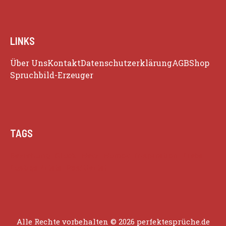
LINKS
Über Uns
Kontakt
Datenschutzerklärung
AGB
Shop
Spruchbild-Erzeuger
TAGS
Beziehung
Glück
Herz
Humor
Inspiration
Liebe
Lustige Zitate
Positivität
Alle Rechte vorbehalten © 2026 perfektesprüche.de