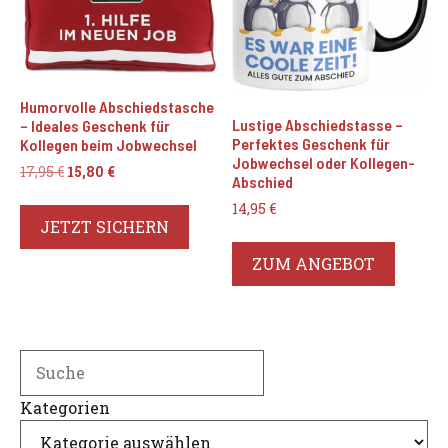
Humorvolle Abschiedstasche
Lustige Abschiedstasse –
– Ideales Geschenk für
Perfektes Geschenk für
Kollegen beim Jobwechsel
Jobwechsel oder Kollegen-
Ursprünglicher
Aktueller
17,95
€
15,80
€
Abschied
Preis
Preis
14,95
€
war:
ist:
JETZT SICHERN
17,95 €
15,80 €.
ZUM ANGEBOT
Search
Kategorien