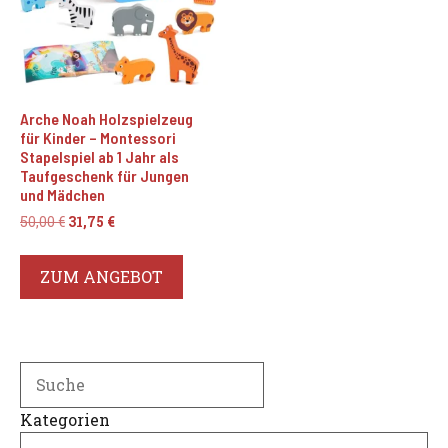
Arche Noah Holzspielzeug
für Kinder – Montessori
Stapelspiel ab 1 Jahr als
Taufgeschenk für Jungen
und Mädchen
Ursprünglicher
Aktueller
50,00
€
31,75
€
Preis
Preis
war:
ist:
ZUM ANGEBOT
50,00 €
31,75 €.
Search
Kategorien