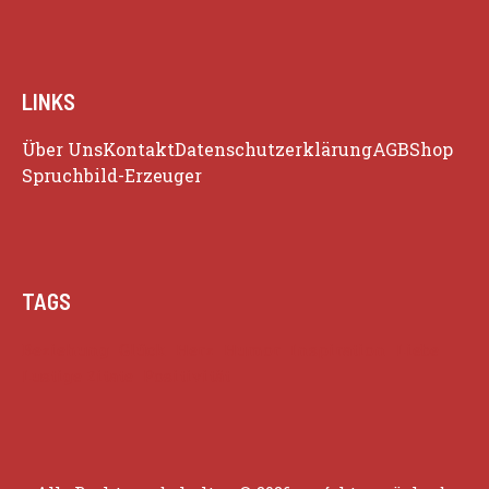
LINKS
Über Uns
Kontakt
Datenschutzerklärung
AGB
Shop
Spruchbild-Erzeuger
TAGS
Beziehung
Glück
Herz
Humor
Inspiration
Liebe
Lustige Zitate
Positivität