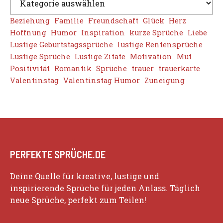
Beziehung
Familie
Freundschaft
Glück
Herz
Hoffnung
Humor
Inspiration
kurze Sprüche
Liebe
Lustige Geburtstagssprüche
lustige Rentensprüche
Lustige Sprüche
Lustige Zitate
Motivation
Mut
Positivität
Romantik
Sprüche
trauer
trauerkarte
Valentinstag
Valentinstag Humor
Zuneigung
PERFEKTE SPRÜCHE.DE
Deine Quelle für kreative, lustige und
inspirierende Sprüche für jeden Anlass. Täglich
neue Sprüche, perfekt zum Teilen!