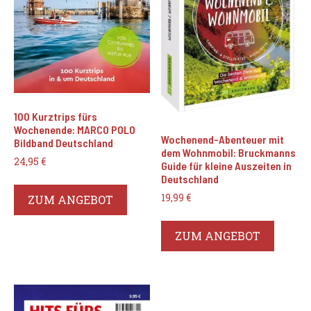
100 Kurztrips fürs
Wochenende: MARCO POLO
Wochenend-Abenteuer mit
Bildband Deutschland
dem Wohnmobil: Bruckmanns
24,95
€
Guide für kleine Auszeiten in
Deutschland
19,99
€
ZUM ANGEBOT
ZUM ANGEBOT