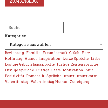
ZUM ANGEBOT
Search
Kategorien
Beziehung
Familie
Freundschaft
Glück
Herz
Hoffnung
Humor
Inspiration
kurze Sprüche
Liebe
Lustige Geburtstagssprüche
lustige Rentensprüche
Lustige Sprüche
Lustige Zitate
Motivation
Mut
Positivität
Romantik
Sprüche
trauer
trauerkarte
Valentinstag
Valentinstag Humor
Zuneigung