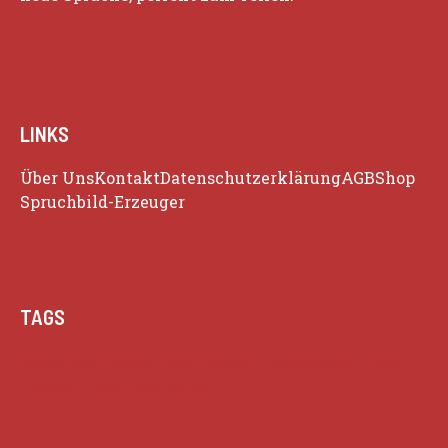
LINKS
Über Uns
Kontakt
Datenschutzerklärung
AGB
Shop
Spruchbild-Erzeuger
TAGS
Beziehung
Glück
Herz
Humor
Inspiration
Liebe
Lustige Zitate
Positivität