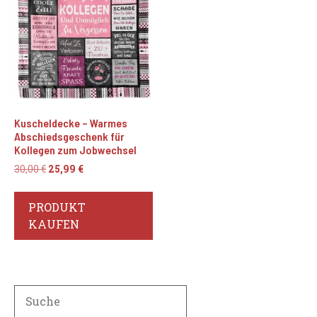
Kuscheldecke – Warmes
Abschiedsgeschenk für
Kollegen zum Jobwechsel
Ursprünglicher
Aktueller
30,00
€
25,99
€
Preis
Preis
war:
ist:
PRODUKT
30,00 €
25,99 €.
KAUFEN
Search