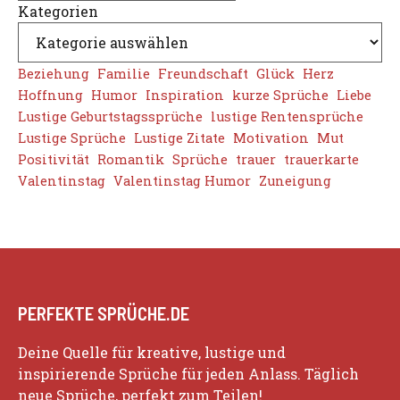
Kategorien
Beziehung
Familie
Freundschaft
Glück
Herz
Hoffnung
Humor
Inspiration
kurze Sprüche
Liebe
Lustige Geburtstagssprüche
lustige Rentensprüche
Lustige Sprüche
Lustige Zitate
Motivation
Mut
Positivität
Romantik
Sprüche
trauer
trauerkarte
Valentinstag
Valentinstag Humor
Zuneigung
PERFEKTE SPRÜCHE.DE
Deine Quelle für kreative, lustige und
inspirierende Sprüche für jeden Anlass. Täglich
neue Sprüche, perfekt zum Teilen!