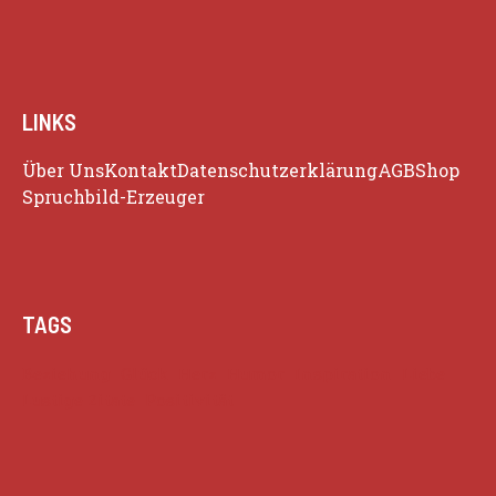
LINKS
Über Uns
Kontakt
Datenschutzerklärung
AGB
Shop
Spruchbild-Erzeuger
TAGS
Beziehung
Glück
Herz
Humor
Inspiration
Liebe
Lustige Zitate
Positivität