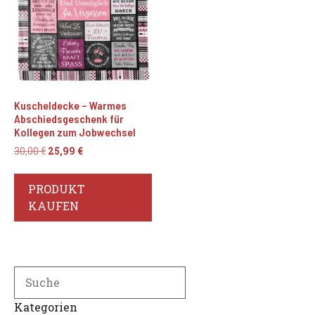
Kuscheldecke – Warmes
Abschiedsgeschenk für
Kollegen zum Jobwechsel
Ursprünglicher
Aktueller
30,00
€
25,99
€
Preis
Preis
war:
ist:
PRODUKT
30,00 €
25,99 €.
KAUFEN
Search
Kategorien