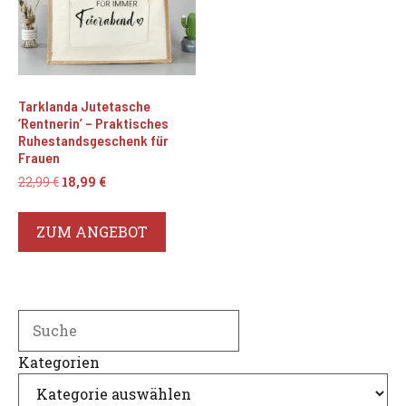
Tarklanda Jutetasche
‘Rentnerin’ – Praktisches
Ruhestandsgeschenk für
Frauen
Ursprünglicher
Aktueller
22,99
€
18,99
€
Preis
Preis
war:
ist:
ZUM ANGEBOT
22,99 €
18,99 €.
Search
Kategorien