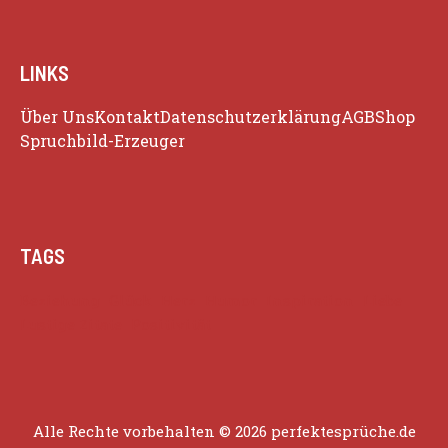
LINKS
Über Uns
Kontakt
Datenschutzerklärung
AGB
Shop
Spruchbild-Erzeuger
TAGS
Beziehung
Glück
Herz
Humor
Inspiration
Liebe
Lustige Zitate
Positivität
Alle Rechte vorbehalten © 2026 perfektesprüche.de