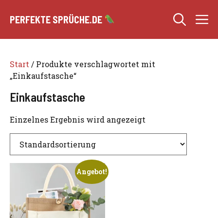
Zum
M
Inhalt
PERFEKTE SPRÜCHE.DE
springen
Start
/ Produkte verschlagwortet mit
„Einkaufstasche“
Einkaufstasche
Einzelnes Ergebnis wird angezeigt
Angebot!