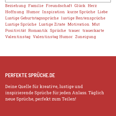
Beziehung
Familie
Freundschaft
Glück
Herz
Hoffnung
Humor
Inspiration
kurze Sprüche
Liebe
Lustige Geburtstagssprüche
lustige Rentensprüche
Lustige Sprüche
Lustige Zitate
Motivation
Mut
Positivität
Romantik
Sprüche
trauer
trauerkarte
Valentinstag
Valentinstag Humor
Zuneigung
PERFEKTE SPRÜCHE.DE
Deine Quelle für kreative, lustige und
inspirierende Sprüche für jeden Anlass. Täglich
neue Sprüche, perfekt zum Teilen!