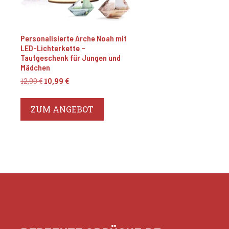
Personalisierte Arche Noah mit
LED-Lichterkette –
Taufgeschenk für Jungen und
Mädchen
Ursprünglicher
Aktueller
12,99
€
10,99
€
Preis
Preis
war:
ist:
ZUM ANGEBOT
12,99 €
10,99 €.